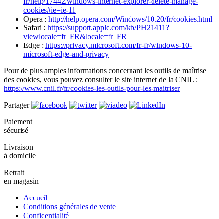
fr/help/17442/windows-internet-explorer-delete-manage-
cookies#ie=ie-11
Opera :
http://help.opera.com/Windows/10.20/fr/cookies.html
Safari :
https://support.apple.com/kb/PH21411?
viewlocale=fr_FR&locale=fr_FR
Edge :
https://privacy.microsoft.com/fr-fr/windows-10-
microsoft-edge-and-privacy
Pour de plus amples informations concernant les outils de maîtrise
des cookies, vous pouvez consulter le site internet de la CNIL :
https://www.cnil.fr/fr/cookies-les-outils-pour-les-maitriser
Partager
Paiement
sécurisé
Livraison
à domicile
Retrait
en magasin
Accueil
Conditions générales de vente
Confidentialité