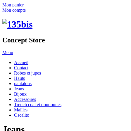
Mon panier
Mon compte
Concept Store
Menu
Accueil
Contact
Robes et jupes
Hauts
pantalons
Jeans
Bijoux
Accessoires
Trench coat et doudounes
Mailles
Oscalito
Jeans